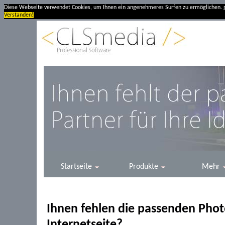
Diese Webseite verwendet Cookies, um Ihnen ein angenehmeres Surfen zu ermöglichen.
Verstanden!
Startseite
Produkte
Mehr
Ihnen fehlen die passenden Photo
Internetseite?